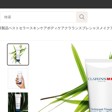
コンテンツへ移動
検索候補
フッターへ移動する。
新製品
ベストセラー
スキンケア
ボディケア
クラランスプレシャス
メイク