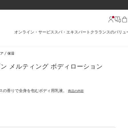
オンライン・サービス
スパ・エキスパート
クラランスのバリュ
ア
保湿
ダン メルティング ボディローション
スの香りで全身を包むボディ用乳液。
商品の内容