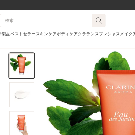
コンテンツへ移動
検索候補
フッターへ移動する。
新製品
ベストセラー
スキンケア
ボディケア
クラランスプレシャス
メイク