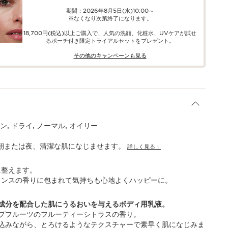
期間：2026年8月5日(水)10:00～
※なくなり次第終了になります。
18,700円(税込)以上ご購入で、​人気の洗顔、化粧水、UVケアが試せ
る​ポーチ付き限定トライアルセットをプレゼント。​
その他のキャンペーンも見る​
, ドライ, ノーマル, オイリー
朝または夜、清潔な肌になじませます。
詳しく見る：
に整えます。
ランスの香りに包まれて気持ちも心地よくハッピーに。
成分を配合した肌にうるおいを与えるボディ用乳液。
プフルーツのフルーティーシトラスの香り。
込みながら、とろけるようなテクスチャーで素早く肌になじみま