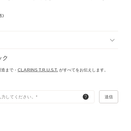
拠)
ック
造まで -
CLARINS T.R.U.S.T.
がすべてをお伝えします。
入力してください。
*
送信