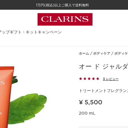
1万円(税込)以上ご購入で送料無料
アップ
ギフト・キット
キャンペーン
ホーム
ボディケア
ボディケ
オー ド ジャル
3 レビュー
トリートメントフレグラン
現在表示中の製品の価格 ¥ 5,500
¥ 5,500
200 mL