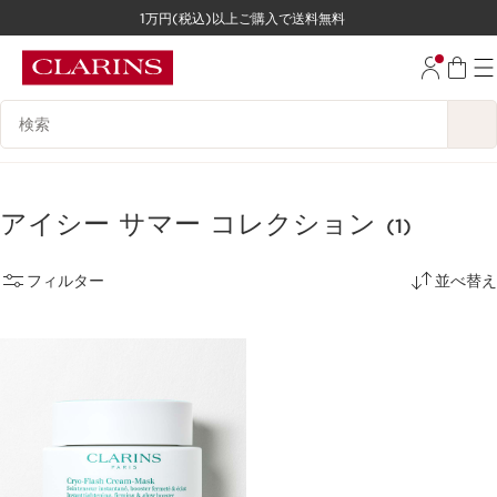
1万円(税込)以上ご購入で送料無料
コンテンツへ移動
フッターへ移動する。
検索候補
アイシー サマー コレクション
(1)
フィルター
並べ替え