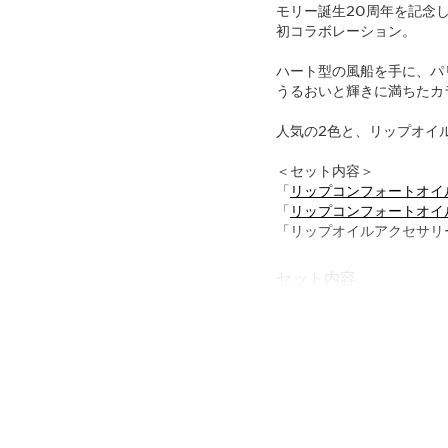
モリー誕生20周年を記念し
初コラボレーション。​
ハート型の風船を手に、パ
うるおいと輝きに満ちたカ
人気の2色と、リップオイ
＜セット内容＞
「
リップコンフォートオイル
「
リップコンフォートオイル
「リップオイルアクセサリ
セット内容
リップコンフ
植物の恵み
7 mL
リップコンフ