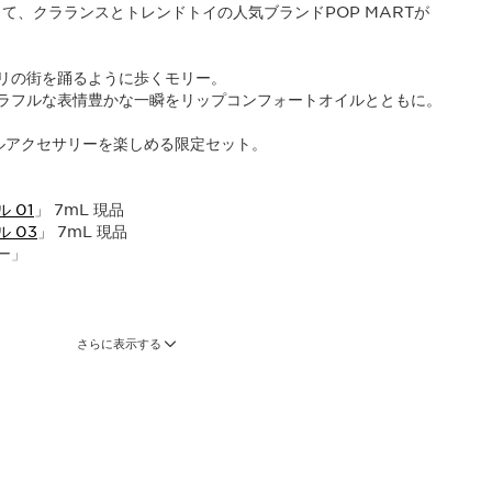
て、​クラランスと​トレンドトイの人気ブランドPOP MARTが
リの街を踊るように歩くモリー。​
ラフルな表情豊かな一瞬をリップコンフォートオイルとともに。​
ルアクセサリーを楽しめる限定セット。​
 01
」 7mL 現品
 03
」 7mL 現品
ー」
さらに表示する
ォートオイル 01 ハニー
でうるおい感たっぷりのリップオイル。
ォートオイル 03 チェリー