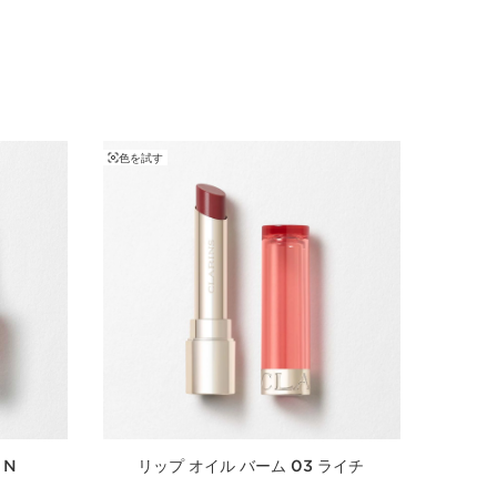
でうるおい感たっぷりのリップオイル。
ルアクセサリー
H X 2,8W cm
色を試す
 N
リップ オイル バーム 03 ライチ
コ