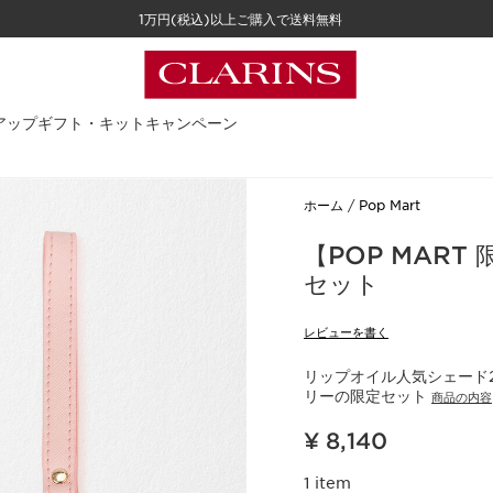
1万円(税込)以上ご購入で送料無料
アップ
ギフト・キット
キャンペーン
ホーム
Pop Mart
【POP MAR
セット
レビューを書く
​​リップオイル人気シェ
リーの限定セット
商品の内容
現在表示中の製品の価格 ¥ 8,140
¥ 8,140
1 item