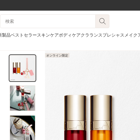
コンテンツへ移動
検索候補
フッターへ移動する。
新製品
ベストセラー
スキンケア
ボディケア
クラランスプレシャス
メイク
オンライン限定