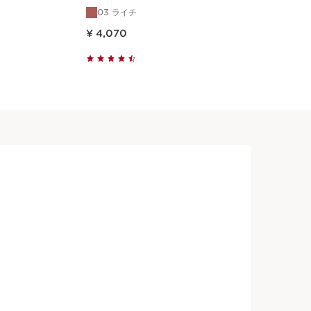
50
03 ライチ
現在表示中の製品の価格 ¥ 4,070
現在表示中の製品の価
¥ 4,070
¥ 
クイックビュー