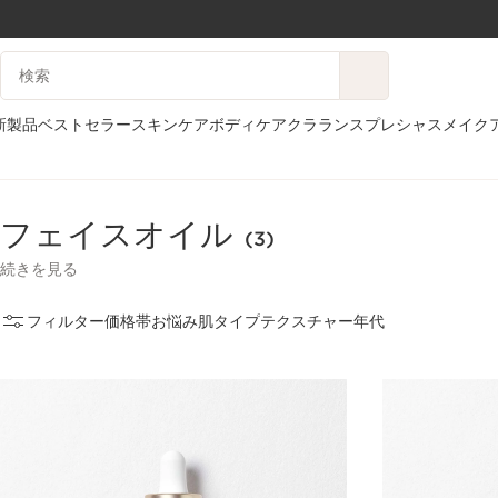
コンテンツへ移動
検索候補
フッターへ移動する。
新製品
ベストセラー
スキンケア
ボディケア
クラランスプレシャス
メイク
ホーム
スキンケア
フェイスケア
フェイスオイル
フェイスオイル
(3)
続きを見る
フィルター
価格帯
お悩み
肌タイプ
テクスチャー
年代