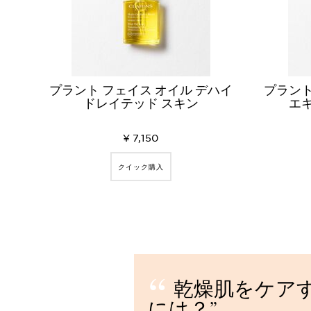
プラント フェイス オイル デハイ
プラント
ドレイテッド スキン
エ
¥ 7,150
クイック購入
乾燥肌をケア
には？