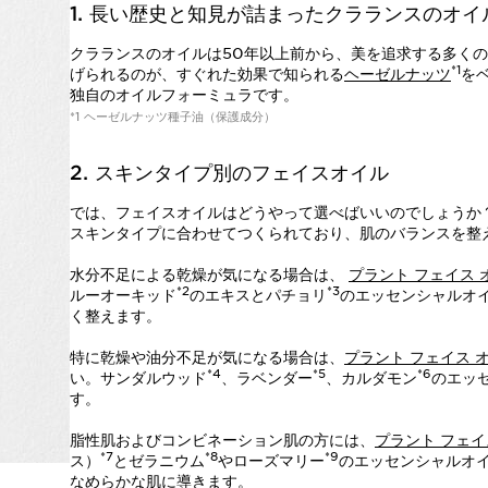
1. 長い歴史と知見が詰まったクラランスのオイ
クラランスのオイルは50年以上前から、美を追求する多く
*1
げられるのが、すぐれた効果で知られる
ヘーゼルナッツ
を
独自のオイルフォーミュラです。
*1 ヘーゼルナッツ種子油（保護成分）
2. スキンタイプ別のフェイスオイル
では、フェイスオイルはどうやって選べばいいのでしょうか
スキンタイプに合わせてつくられており、肌のバランスを整
水分不足による乾燥が気になる場合は、
プラント フェイス 
*2
*3
ルーオーキッド
のエキスとパチョリ
のエッセンシャルオ
く整えます。
特に乾燥や油分不足が気になる場合は、
プラント フェイス 
*4
*5
*6
い。サンダルウッド
、ラベンダー
、カルダモン
のエッ
す。
脂性肌およびコンビネーション肌の方には、
プラント フェイ
*7
*8
*9
ス）
とゼラニウム
やローズマリー
のエッセンシャルオ
なめらかな肌に導きます。