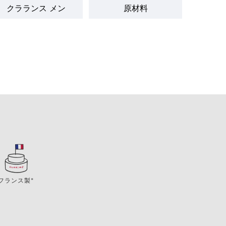
クラランス メン
原材料
フランス製*