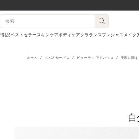
コンテンツへ移動
検索候補
フッターへ移動する。
新製品
ベストセラー
スキンケア
ボディケア
クラランスプレシャス
メイク
ホーム
スパ＆サービス
ビューティ アドバイス
美容に関す
自