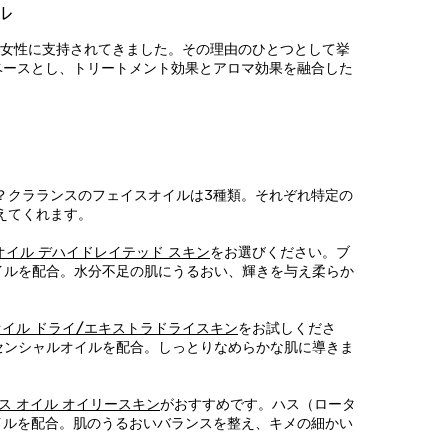
ル
の女性に支持されてきました。その理由のひとつとして挙
ベースとし、トリートメント効果とアロマ効果を融合した
？クラランスのフェイスオイルは3種類。それぞれ特定の
えてくれます。
オイル デハイドレイテッド スキン
をお選びください。ブ
イルを配合。水分不足の肌にうるおい、輝きを与え柔らか
オイル ドライ/エキストラドライスキン
をお試しくださ
センシャルオイルを配合。しっとりなめらかな肌に導きま
ス オイル オイリースキン
がおすすめです。ハス（ロータ
イルを配合。肌のうるおいバランスを整え、キメの細かい