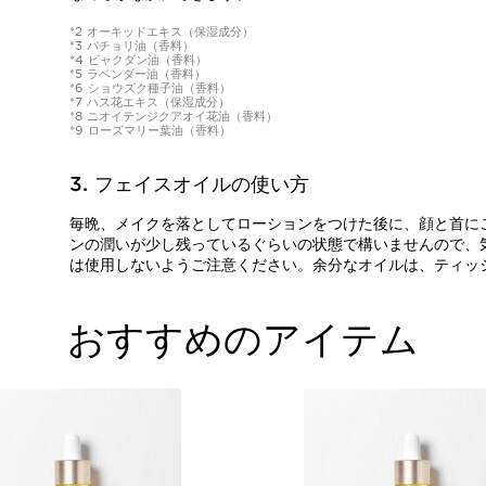
*2 オーキッドエキス（保湿成分）
*3 パチョリ油（香料）
*4 ビャクダン油（香料）
*5 ラベンダー油（香料）
*6 ショウズク種子油（香料）
*7 ハス花エキス（保湿成分）
*8 ニオイテンジクアオイ花油（香料）
*9 ローズマリー葉油（香料）
3. フェイスオイルの使い方
毎晩、メイクを落としてローションをつけた後に、顔と首に
ンの潤いが少し残っているぐらいの状態で構いませんので、
は使用しないようご注意ください。余分なオイルは、ティッ
おすすめのアイテム