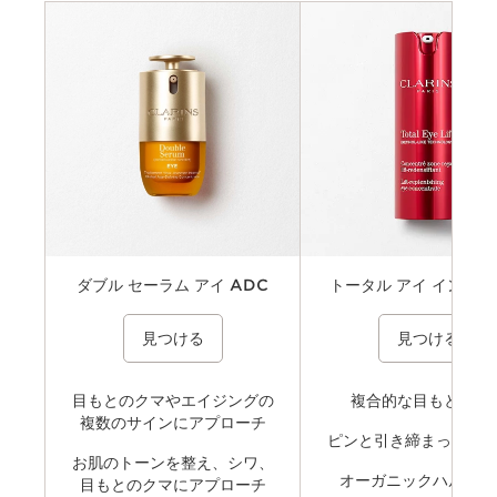
基準
肌悩み
おすすめポイント
成分
テクスチャー
ダブル セーラム アイ ADC
トータル アイ インテン
目もとにハリとうるおい、輝きを与え、印象
¥ 11,000
年齢とともに気になる目もとの悩み
¥ 12,760
見つける
見つける
的な目もとへ。。
ーチする美容液。ハリのある、引き
印象的な目もとへ。リフィル対応。
目もとのクマやエイジングの
複合的な目もと悩み
複数のサインにアプローチ
ピンと引き締まった目
お肌のトーンを整え、シワ、
オーガニックハルンガ
目もとのクマにアプローチ