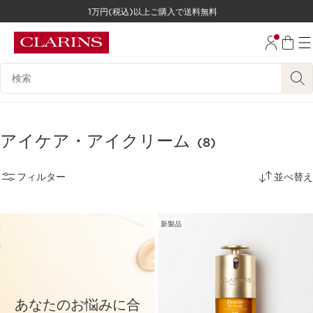
1万円(税込)以上ご購入で送料無料
コンテンツへ移動
フッターへ移動する。
検索候補
アイケア・アイクリーム
(8)
フィルター
並べ替え
新製品
あなたのお悩みに合