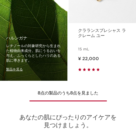
クラランスプレシャス ラ
クレーム ユー
ハルンガナ
レチノールの対象研究から生まれ
15 mL
た植物由来成分。肌にうるおいを
現在表示中の製品の価格 ¥ 22,000
与え、ふっくらとしたハリのある
¥ 22,000
肌に導きます。
製品を見る
8点の製品のうち8点を見ました
あなたの肌にぴったりのアイケアを
見つけましょう。