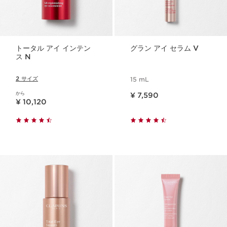
トータル アイ インテン
グラン アイ セラム V
ス N
2 サイズ
15 mL
現在表示中の製品の価格 ¥ 7,590
から
¥ 7,590
現在表示中の製品の価格 ¥ 10,120
¥ 10,120