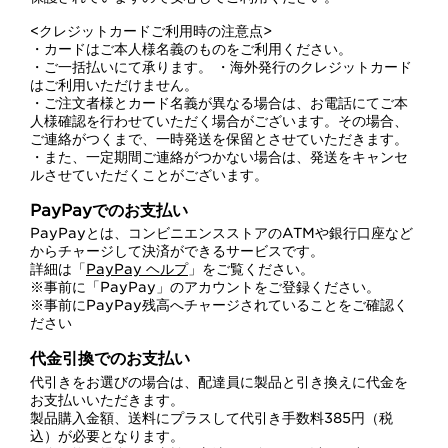
<クレジットカードご利用時の注意点>
・カードはご本人様名義のものをご利用ください。
・ご一括払いにて承ります。 ・海外発行のクレジットカード
はご利用いただけません。
・ご注文者様とカード名義が異なる場合は、お電話にてご本
人様確認を行わせていただく場合がございます。その場合、
ご連絡がつくまで、一時発送を保留とさせていただきます。
・また、一定期間ご連絡がつかない場合は、発送をキャンセ
ルさせていただくことがございます。
PayPayでのお支払い
PayPayとは、コンビニエンスストアのATMや銀行口座など
からチャージして決済ができるサービスです。
詳細は「
PayPay ヘルプ
」をご覧ください。
※事前に「PayPay」のアカウントをご登録ください。
※事前にPayPay残高へチャージされていることをご確認く
ださい
代金引換でのお支払い
代引きをお選びの場合は、配達員に製品と引き換えに代金を
お支払いいただきます。
製品購入金額、送料にプラスして代引き手数料385円（税
込）が必要となります。