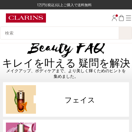
1万円(税込)以上ご購入で送料無料
コンテンツへ移動
フッターへ移動する。
検索候補
キレイを叶える 疑問を解決
メイクアップ、ボディケアまで、より美しく輝くためのヒントを
集めました。
フェイス