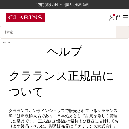
1万円(税込)以上ご購入で送料無料
コンテンツへ移動
フッターへ移動する。
検索候補
戻る
ヘルプ
クラランス正規品に
ついて
クラランスオンラインショップで販売されているクラランス
製品は正規輸入品であり、日本処方として品質を厳しく管理
した製品です。 正規品には製品の箱および容器に貼付してお
ります製品ラベルに、製造販売元に『クラランス株式会社』