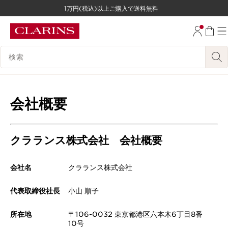
1万円(税込)以上ご購入で送料無料
コンテンツへ移動
フッターへ移動する。
検索候補
会社概要
クラランス株式会社 会社概要
会社名
クラランス株式会社
代表取締役社長
小山 順子
所在地
〒106-0032 東京都港区六本木6丁目8番
10号