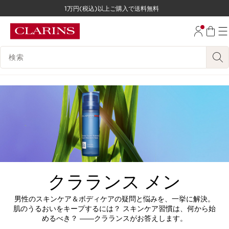
1万円(税込)以上ご購入で送料無料
コンテンツへ移動
フッターへ移動する。
検索候補
クラランス メン
男性のスキンケア＆ボディケアの疑問と悩みを、一挙に解決。
肌のうるおいをキープするには？ スキンケア習慣は、何から始
めるべき？ ――クラランスがお答えします。