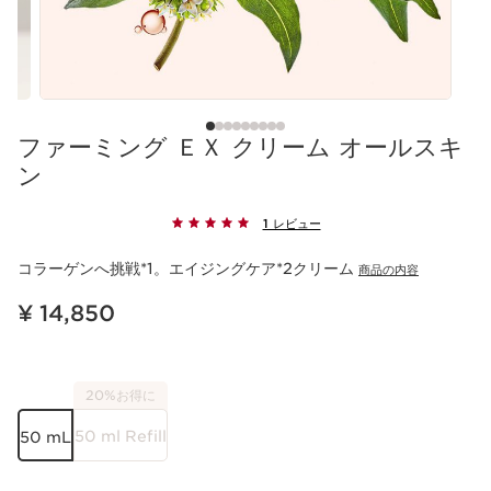
ファーミング ＥＸ クリーム オールスキ
ン
1 レビュー
コラーゲンへ挑戦*1。エイジングケア*2クリーム
商品の内容
現在表示中の製品の価格 ¥ 14,850
¥ 14,850
20%お得に
50 ml Refill
50 mL