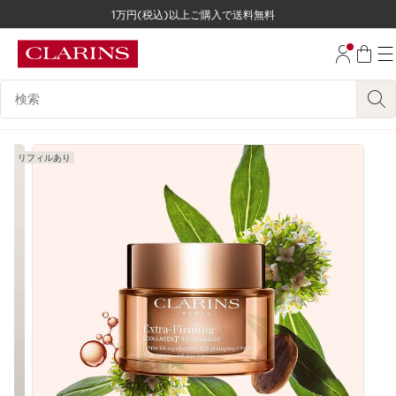
1万円(税込)以上ご購入で送料無料
コンテンツへ移動
フッターへ移動する。
検索候補
リフィルあり