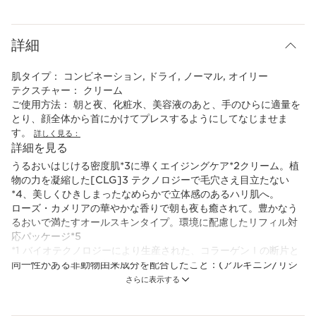
詳細
肌タイプ：
コンビネーション, ドライ, ノーマル, オイリー
テクスチャー：
クリーム
ご使用方法：
朝と夜、化粧水、美容液のあと、手のひらに適量を
とり、顔全体から首にかけてプレスするようにしてなじませま
す。
詳しく見る：
詳細を見る
うるおいはじける密度肌*3に導くエイジングケア*2クリーム。植
物の力を凝縮した[CLG]3 テクノロジーで毛穴さえ目立たない
*4、美しくひきしまったなめらかで立体感のあるハリ肌へ。
ローズ・カメリアの華やかな香りで朝も夜も癒されて。豊かなう
るおいで満たすオールスキンタイプ。環境に配慮したリフィル対
応パッケージ*5
*1 バイオテクノロジーにより生産された、コラーゲンⅠの断片と
同一性がある非動物由来成分を配合したこと：(アルギニン/リシ
ン)ポリペプチド (整肌成分)
さらに表示する
*2 年齢に応じたお手入れ
*3 角質層のうるおい