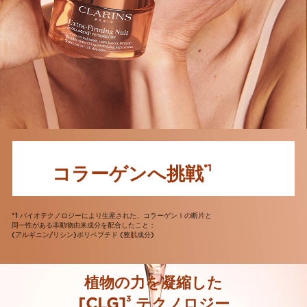
コラーゲンへ挑戦
*1
*1 バイオテクノロジーにより生産された、コラーゲンⅠの断片と
同一性がある非動物由来成分を配合したこと：
(アルギニン/リシン)ポリペプチド (整肌成分)
植物の力を凝縮した
3
[CLG]
テクノロジー