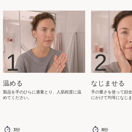
1
2
温める
なじませる
製品を手のひらに適量とり、人肌程度に温
手の重さを使って顔
めてください。
にかけて均等になじ
3秒
8秒