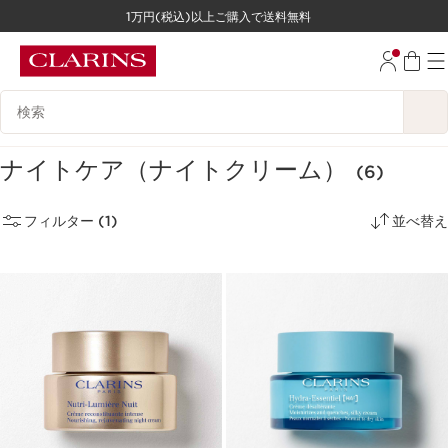
1万円(税込)以上ご購入で送料無料
コンテンツへ移動
フッターへ移動する。
検索候補
ナイトケア（ナイトクリーム）
(6)
フィルター (1)
並べ替え