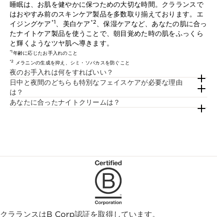
睡眠は、お肌を健やかに保つための大切な時間。クラランスで
はおやすみ前のスキンケア製品を多数取り揃えております。エ
*1
*2
イジングケア
、美白ケア
、保湿ケアなど、あなたの肌に合っ
たナイトケア製品を使うことで、朝目覚めた時の肌をふっくら
と輝くようなツヤ肌へ導きます。
*1
年齢に応じたお手入れのこと
*2
メラニンの生成を抑え、シミ・ソバカスを防ぐこと
夜のお手入れは何をすればいい？
日中と夜間のどちらも特別なフェイスケアが必要な理由
は？
あなたに合ったナイトクリームは？
クラランスはB Corp認証を取得しています。