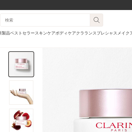
コンテンツへ移動
検索候補
フッターへ移動する。
新製品
ベストセラー
スキンケア
ボディケア
クラランスプレシャス
メイク