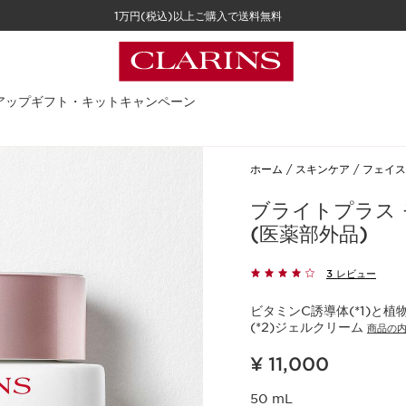
1万円(税込)以上ご購入で送料無料
アップ
ギフト・キット
キャンペーン
ホーム
スキンケア
フェイス
ブライトプラス
(医薬部外品)
3 レビュー
ビタミンC誘導体(*1)と
(*2)ジェルクリーム
商品の
現在表示中の製品の価格 ¥ 11,000
¥ 11,000
50 mL