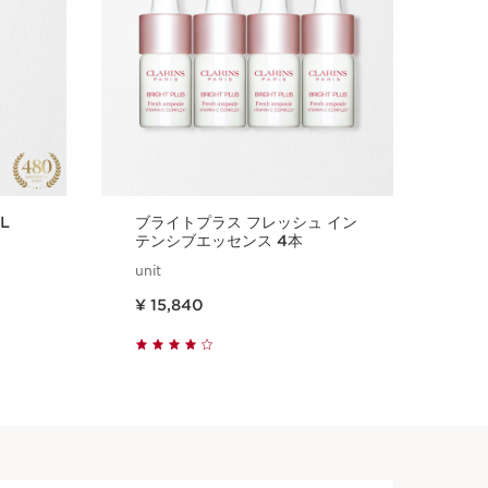
L
ブライトプラス フレッシュ イン
ベ
テンシブエッセンス 4本
20
unit
20
現在表示中の製品の価格 ¥ 15,840
現在表示中の製品の価
¥ 15,840
¥ 
クイックビュー