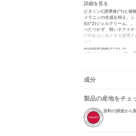
詳細を見る
ビタミンC誘導体(*1)と
メラニンの生成を抑え、シ
白(*2)ジェルクリーム。。
べたつかず、軽いテクスチ
(*4)をはじめとする厳
ます。
自然由来指数91％(*5）
40％リサイクルのガラス
*1 L-アスコルビン酸 2-
*2 メラニンの生成を抑
*3 テンニンカ果実エキス(
*4 アセロラ種子エキス、
成分
*5 水を含む(ISO16128に
製品の産地をチェ
原料の調達から製