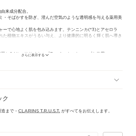
植物由来成分配合。
ミ・そばかすを防ぎ、澄んだ空気のような透明感を与える薬用美
ャーで心地よく肌を包み込みます。テンニンカ(*3)とアセロラ
選された植物エキスがうるい与え、より健康的に明るく輝く肌へ導き
容器と64％のリサイクルプラスチックのキャップを使用。
さらに表示する
グルコシド(美白有効成分)
え、シミ・ソバカスを防ぐこと
保湿成分)
アセロラエキス(すべて保湿成分)
準拠)
ック
造まで -
CLARINS T.R.U.S.T.
がすべてをお伝えします。