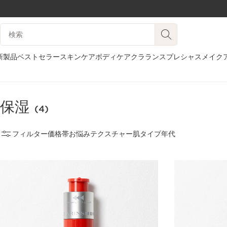
コンテンツへ移動
検索候補
フッターへ移動する。
新製品
ベストセラー
スキンケア
ボディケア
クラランスプレシャス
メイク
ホーム
スキンケア
メンズ
保湿
保湿
(4)
フィルター
価格帯
お悩み
テクスチャー
肌タイプ
年代