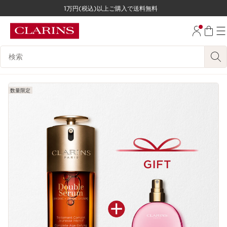
1万円(税込)以上ご購入で送料無料
コンテンツへ移動
フッターへ移動する。
検索候補
数量限定