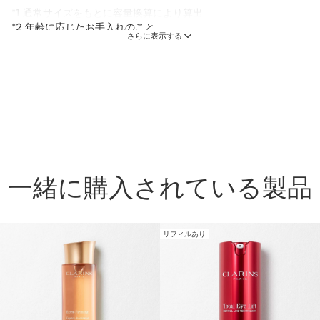
*1 通常サイズをもとに容量換算により算出
*2 年齢に応じたお手入れのこと
さらに表示する
セット内容
ダブル セーラム ADC 50mL
今こそ、タイムトラベル美容液 過去と未来にア
プローチ 美肌の運命をつくりだす
50 mL
一緒に購入されている製品
フィックス メイクアップ 15mL トライアルサイズ
メイクの仕上がりをキープし、素肌までケアする
フィニッシングミスト
1 item
リフィルあり
コンテンツへ移動