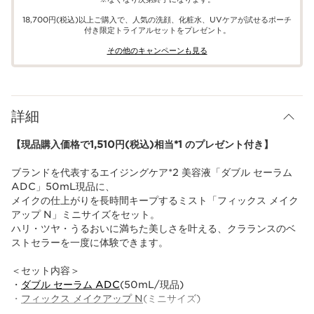
18,700円(税込)以上ご購入で、​人気の洗顔、化粧水、UVケアが試せる​ポーチ
付き限定トライアルセットをプレゼント。​
その他のキャンペーンも見る​
詳細
【現品購入価格で1,510円(税込)相当*1 のプレゼント付き】
ブランドを代表するエイジングケア*2 美容液「ダブル セーラム
ADC」50mL現品に、
メイクの仕上がりを長時間キープするミスト「フィックス メイク
アップ N」ミニサイズをセット。
ハリ・ツヤ・うるおいに満ちた美しさを叶える、クラランスのベ
ストセラーを一度に体験できます。
＜セット内容＞
・
ダブル セーラム ADC
(50mL/現品)
・
フィックス メイクアップ N
(ミニサイズ)