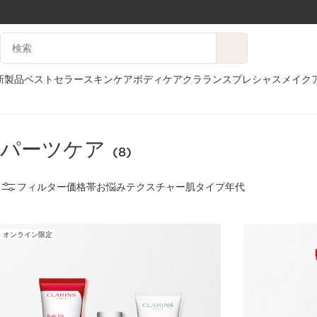
コンテンツへ移動
検索候補
フッターへ移動する。
新製品
ベストセラー
スキンケア
ボディケア
クラランスプレシャス
メイク
ホーム
ボディケア
ボディケア
パーツケア
パーツケア
(8)
フィルター
価格帯
お悩み
テクスチャー
肌タイプ
年代
オンライン限定