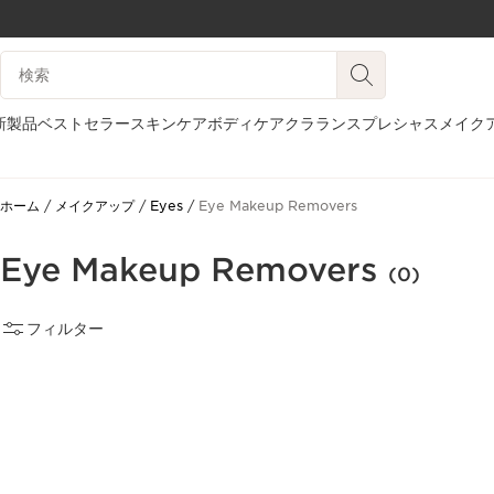
コンテンツへ移動
検索候補
フッターへ移動する。
新製品
ベストセラー
スキンケア
ボディケア
クラランスプレシャス
メイク
ホーム
メイクアップ
Eyes
Eye Makeup Removers
Eye Makeup Removers
(0)
フィルター