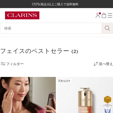
1万円(税込)以上ご購入で送料無料
コンテンツへ移動
フッターへ移動する。
検索候補
フェイスのベストセラー
(2)
フィルター
並べ替え
色を試す