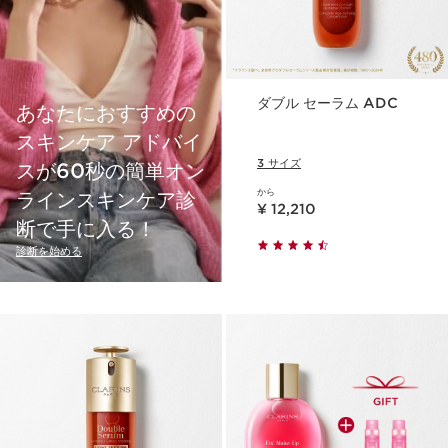
ダブル セーラム ADC
あなたにおすすめの
スキンケア アドバイ
3 サイズ
スが60秒の簡単オン
から
ラインスキンケア診
現在表示中の製品の価格 ¥ 12,210
¥ 12,210
断で手に入る！
診断を始める