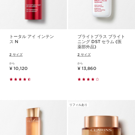
トータル アイ インテン
ブライトプラス ブライト
ス N
ニング DST セラム (医
薬部外品)
2 サイズ
2 サイズ
から
から
現在表示中の製品の価格 ¥ 10,120
現在表示中の製品の価格 ¥ 13,860
¥ 10,120
¥ 13,860
リフィルあり