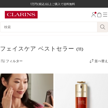
1万円(税込)以上ご購入で送料無料
コンテンツへ移動
フッターへ移動する。
検索候補
フェイスケア ベストセラー
(11)
フィルター
並べ替え