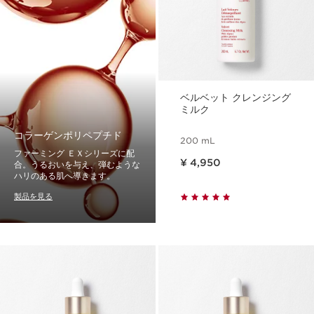
ベルベット クレンジング
ミルク
コラーゲンポリペプチド
200 mL
ファーミング ＥＸシリーズに配
現在表示中の製品の価格 ¥ 4,950
¥ 4,950
合。うるおいを与え、弾むような
ハリのある肌へ導きます。
製品を見る