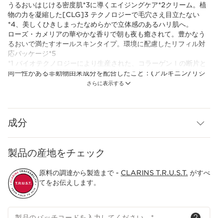
うるおいはじける密度肌*3に導くエイジングケア*2クリーム。植
物の力を凝縮した[CLG]3 テクノロジーで毛穴さえ目立たない
*4、美しくひきしまったなめらかで立体感のあるハリ肌へ。
ローズ・カメリアの華やかな香りで朝も夜も癒されて。豊かなう
るおいで満たすオールスキンタイプ。環境に配慮したリフィル対
応パッケージ*5
*1 バイオテクノロジーにより生産された、コラーゲンⅠの断片と
同一性がある非動物由来成分を配合したこと：(アルギニン/リシ
ン)ポリペプチド (整肌成分)
さらに表示する
*2 年齢に応じたお手入れ
*3 角質層のうるおい
*4 うるおいによる
成分
*5 オールスキンのみ
製品の産地をチェック
原料の調達から製造まで -
CLARINS T.R.U.S.T.
がすべ
てをお伝えします。
製品のバッチコードを入力してください。
*