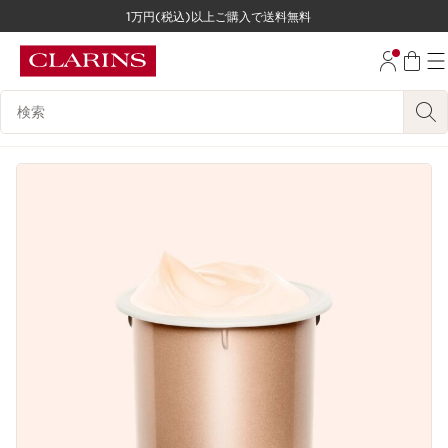
1万円(税込)以上ご購入で送料無料
コンテンツへ移動
フッターへ移動する。
検索候補