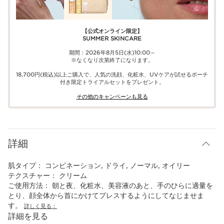
【公式オンライン限定】​​
SUMMER SKINCARE
期間：2026年8月5日(水)10:00～
※なくなり次第終了になります。
18,700円(税込)以上ご購入で、​人気の洗顔、化粧水、UVケアが試せる​ポーチ
付き限定トライアルセットをプレゼント。​
その他のキャンペーンも見る​
詳細
肌タイプ：
コンビネーション, ドライ, ノーマル, オイリー
テクスチャー：
クリーム
ご使用方法：
朝と夜、化粧水、美容液のあと、手のひらに適量を
とり、顔全体から首にかけてプレスするようにしてなじませま
す。
詳しく見る：
詳細を見る