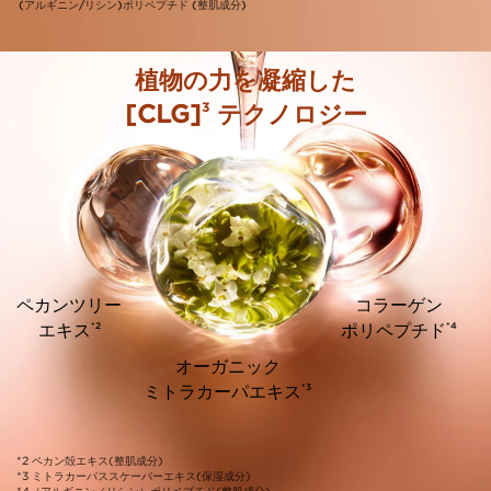
(アルギニン/リシン)ポリペプチド (整肌成分)
植物の力を凝縮した
3
[CLG]
テクノロジー
ペカンツリー
コラーゲン
*2
*4
エキス
ポリペプチド
オーガニック
*3
ミトラカーパエキス
*2 ペカン殻エキス(整肌成分)
*3 ミトラカーパススケーバーエキス(保湿成分)
*4（アルギニン／リシン）ポリペプチド(整肌成分)