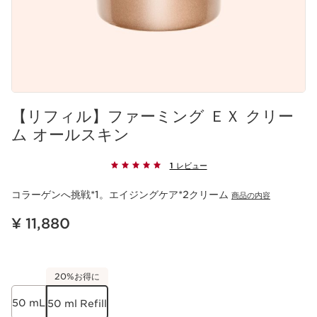
【リフィル】ファーミング ＥＸ クリー
ム オールスキン
1 レビュー
コラーゲンへ挑戦*1。エイジングケア*2クリーム
商品の内容
現在表示中の製品の価格 ¥ 11,880
¥ 11,880
20%お得に
50 mL
50 ml Refill