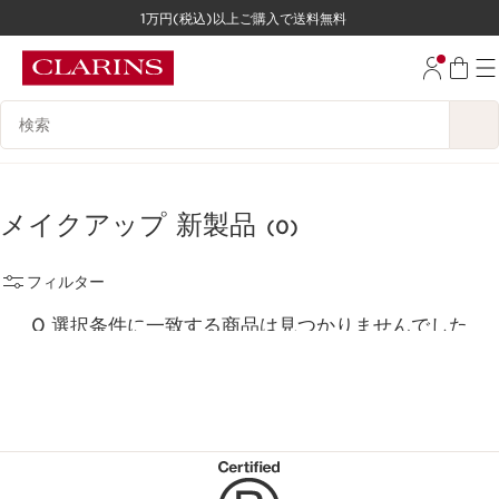
1万円(税込)以上ご購入で送料無料
コンテンツへ移動
フッターへ移動する。
検索候補
メイクアップ 新製品
(0)
フィルター
0 選択条件に一致する商品は見つかりませんでした
すべてのフィルターをリセット