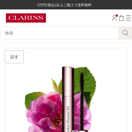
1万円(税込)以上ご購入で送料無料
コンテンツへ移動
フッターへ移動する。
検索候補
試す