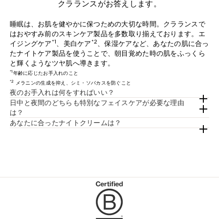
クラランスがお答えします。
睡眠は、お肌を健やかに保つための大切な時間。クラランスで
はおやすみ前のスキンケア製品を多数取り揃えております。エ
*1
*2
イジングケア
、美白ケア
、保湿ケアなど、あなたの肌に合っ
たナイトケア製品を使うことで、朝目覚めた時の肌をふっくら
と輝くようなツヤ肌へ導きます。
*1
年齢に応じたお手入れのこと
*2
メラニンの生成を抑え、シミ・ソバカスを防ぐこと
夜のお手入れは何をすればいい？
日中と夜間のどちらも特別なフェイスケアが必要な理由
は？
あなたに合ったナイトクリームは？