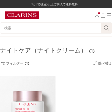
1万円(税込)以上ご購入で送料無料
コンテンツへ移動
フッターへ移動する。
検索候補
ナイトケア（ナイトクリーム）
(1)
フィルター (1)
並べ替え