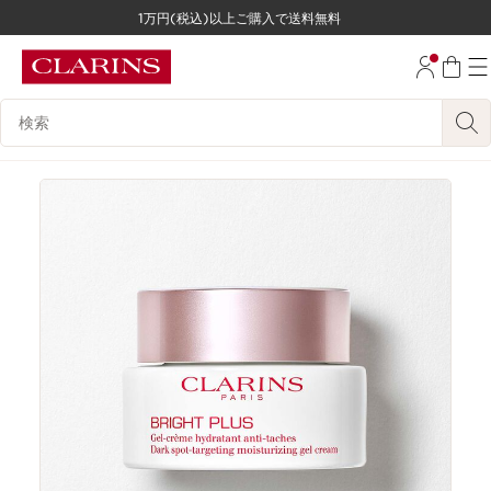
1万円(税込)以上ご購入で送料無料
コンテンツへ移動
フッターへ移動する。
検索候補