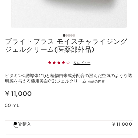
ブライトプラス モイスチャライジング
ジェルクリーム(医薬部外品)
3 レビュー
ビタミンC誘導体(*1)と植物由来成分配合の澄んだ空気のような透
明感を与える薬用美白(*2)ジェルクリーム
商品の内容
現在表示中の製品の価格 ¥ 11,000
¥ 11,000
50 mL
通常購入
¥ 11,000