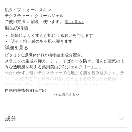
肌タイプ：
オールスキン
テクスチャー：
クリームジェル
ご使用方法：
朝晩、使います。
詳しく見る：
製品の特徴
乾燥によりくすんだ肌にうるおいを与えます
明るく均一感のある肌へ導きます
詳細を見る
ビタミンC誘導体(*1)と植物由来成分配合。
メラニンの生成を抑え、シミ・そばかすを防ぎ、澄んだ空気のよ
うな透明感を与える薬用美白(*2)ジェルクリーム。。
べたつかず、軽いテクスチャーで心地よく肌を包み込みます。テ
ンニンカ(*3)とアセロラ(*4)をはじめとする厳選された植物エキ
スがうるい与え、より健康的に明るく輝く肌へ導きます。
自然由来指数91％(*5）
さらに表示する
40％リサイクルのガラス容器と64％のリサイクルプラスチック
のキャップを使用。
*1 L-アスコルビン酸 2-グルコシド(美白有効成分)
*2 メラニンの生成を抑え、シミ・ソバカスを防ぐこと
成分
*3 テンニンカ果実エキス(保湿成分)
*4 アセロラ種子エキス、アセロラエキス(すべて保湿成分)
*5 水を含む(ISO16128に準拠)