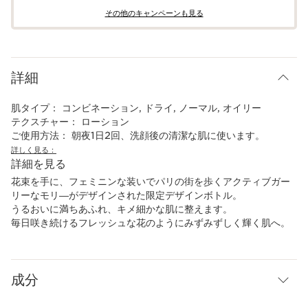
その他のキャンペーンも見る​
詳細
肌タイプ：
コンビネーション, ドライ, ノーマル, オイリー
テクスチャー：
ローション
ご使用方法：
朝夜1日2回、洗顔後の清潔な肌に使います。
詳しく見る：
詳細を見る
花束を手に、フェミニンな装いでパリの街を歩くアクティブガー
リーなモリ―がデザインされた​限定デザインボトル。​
うるおいに満ちあふれ、キメ細かな肌に整えます。
毎日咲き続けるフレッシュな花のように​みずみずしく輝く肌へ。​
成分