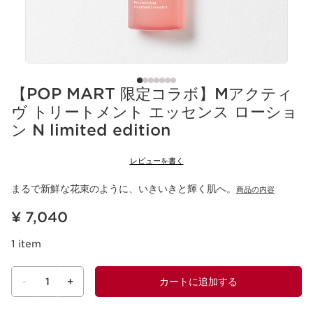
【POP MART 限定コラボ】Mアクティ
ヴ トリートメント エッセンス ローショ
ン N limited edition
レビューを書く
まるで新鮮な花束のように、いきいきと輝く肌へ。​
商品の内容
現在表示中の製品の価格 ¥ 7,040
¥ 7,040
1 item
-
1
+
カートに追加する