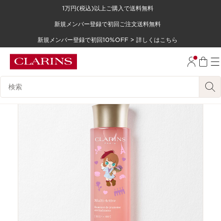
1万円(税込)以上ご購入で送料無料
コンテンツへ移動
新規メンバー登録で初回ご注文送料無料
フッターへ移動する。
新規メンバー登録で初回10%OFF > 詳しくはこちら
検索候補
数量限定