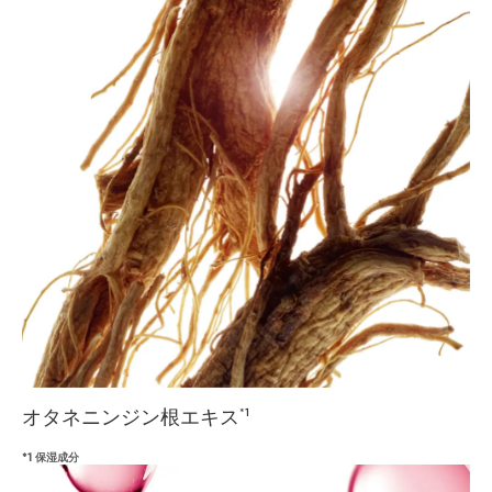
オタネニンジン根エキス
*1
*1 保湿成分