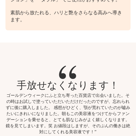
素肌から放たれる、ハリと艶をさらなる高みへ導き
ます。
“
手放せなくなります！
ゴールデンウィークにふと立ち寄った百貨店で出会いました。そ
の時はお試しで塗っていただいただけだったのですが、忘れられ
ずに後に購入しました。 感想がひどく、顎が荒れていたのが嘘み
たいにきれいになりました。朝もこの美容液をつけてからファン
デーションを乗せると、とても肌なじみがよく嬉しくなります。
長
鏡を見てしまいます。笑 お値段はしますが、そのぶんの働きは絶
ろ
対にしてくれる美容液です！”