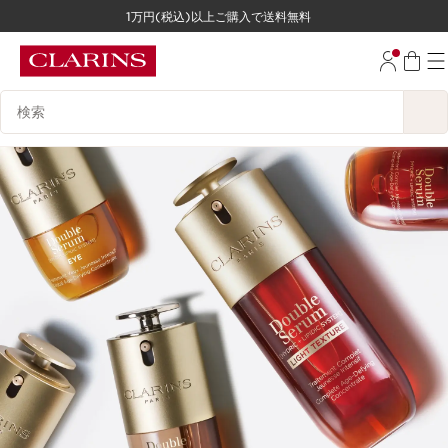
1万円(税込)以上ご購入で送料無料
コンテンツへ移動
フッターへ移動する。
検索候補