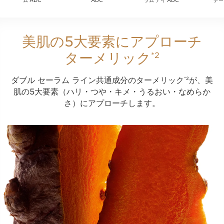
ム ADC
ADC
ラム アイ ADC
デー
美肌の5大要素にアプローチ
ターメリック
*2
ダブル セーラム ライン共通成分のターメリック
が、美
*2
肌の5大要素（ハリ・つや・キメ・うるおい・なめらか
さ）にアプローチします。