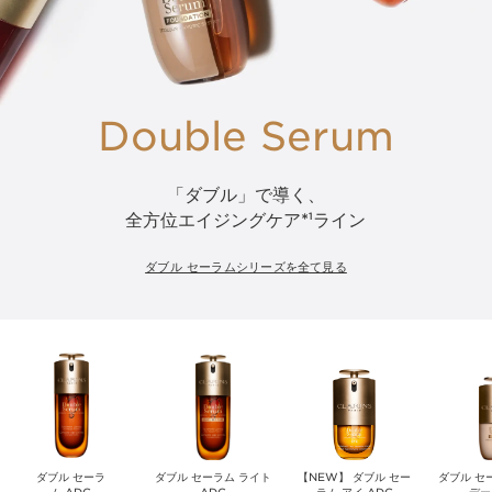
Double Serum
「ダブル」で導く、
全方位エイジングケア*
ライン
1
ダブル セーラムシリーズを全て見る
ダブル セーラ
ダブル セーラム ライト
【NEW】 ダブル セー
ダブル セ