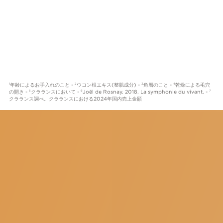
年齢によるお手入れのこと -
ウコン根エキス(整肌成分) -
角層のこと -
乾燥による毛穴
1
2
3
4
の開き -
クラランスにおいて -
Joël de Rosnay. 2018. La symphonie du vivant. -
5
6
7
クラランス調べ。クラランスにおける2024年国内売上金額
クラランスはB Corp認証を取得しています。