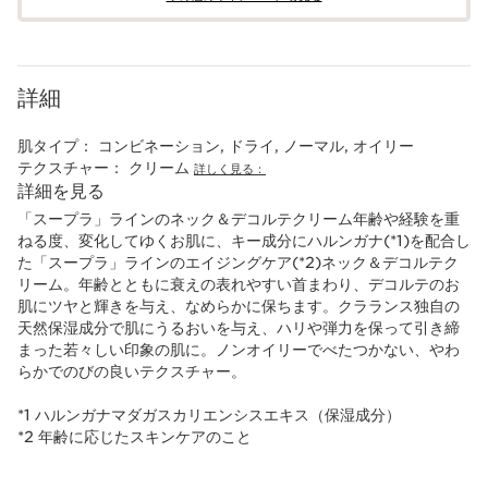
詳細
肌タイプ：
コンビネーション, ドライ, ノーマル, オイリー
テクスチャー：
クリーム
詳しく見る：
詳細を見る
「スープラ」ラインのネック＆デコルテクリーム年齢や経験を重
ねる度、変化してゆくお肌に、キー成分にハルンガナ(*1)を配合し
た「スープラ」ラインのエイジングケア(*2)ネック＆デコルテク
リーム。年齢とともに衰えの表れやすい首まわり、デコルテのお
肌にツヤと輝きを与え、なめらかに保ちます。クラランス独自の
天然保湿成分で肌にうるおいを与え、ハリや弾力を保って引き締
まった若々しい印象の肌に。ノンオイリーでべたつかない、やわ
らかでのびの良いテクスチャー。
*1 ハルンガナマダガスカリエンシスエキス（保湿成分）
*2 年齢に応じたスキンケアのこと