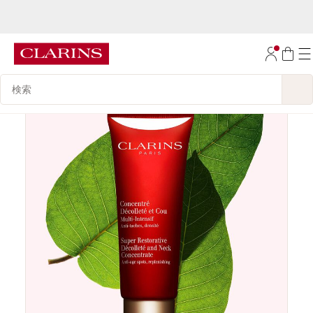
1万円(税込)以上ご購入で送料無料
コンテンツへ移動
フッターへ移動する。
検索候補