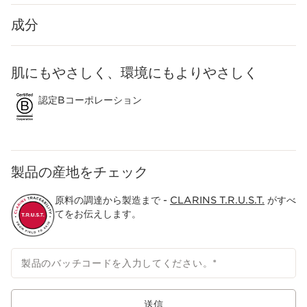
成分
肌にもやさしく、環境にもよりやさしく
コンテンツへ移動
認定Bコーポレーション
製品の産地をチェック
原料の調達から製造まで -
CLARINS T.R.U.S.T.
がすべ
てをお伝えします。
製品のバッチコードを入力してください。
*
送信