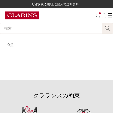
1万円(税込)以上ご購入で送料無料
コンテンツへ移動
フッターへ移動する。
検索候補
0点
クラランスの約束