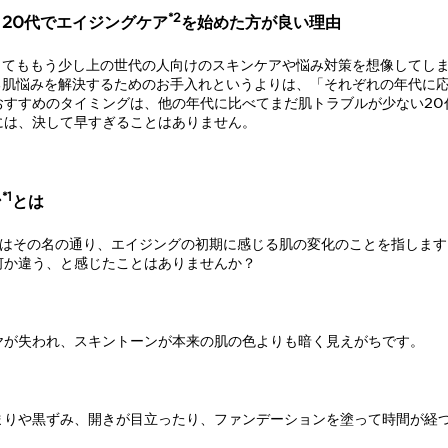
*2
20代でエイジングケア
を始めた方が良い理由
してももう少し上の世代の人向けのスキンケアや悩み対策を想像してし
る肌悩みを解決するためのお手入れというよりは、「それぞれの年代に
おすすめのタイミングは、他の年代に比べてまだ肌トラブルが少ない20
には、決して早すぎることはありません。
*1
ン
とは
はその名の通り、エイジングの初期に感じる肌の変化のことを指します
何か違う、と感じたことはありませんか？
ヤが失われ、スキントーンが本来の肌の色よりも暗く見えがちです。
まりや黒ずみ、開きが目立ったり、ファンデーションを塗って時間が経