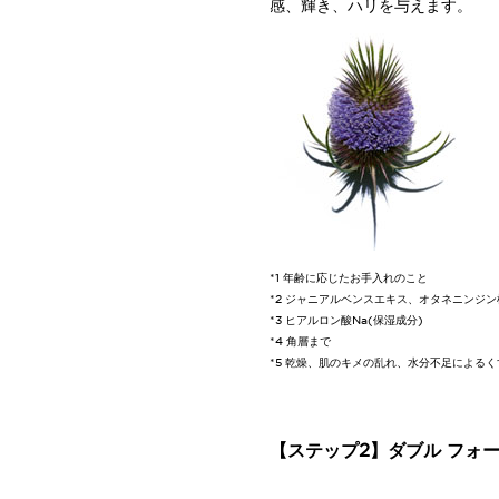
感、輝き、ハリを与えます。
*1 年齢に応じたお手入れのこと
*2 ジャニアルベンスエキス、オタネニンジン
*3 ヒアルロン酸Na(保湿成分)
*4 角層まで
*5 乾燥、肌のキメの乱れ、水分不足によるく
【ステップ2】ダブル フォ