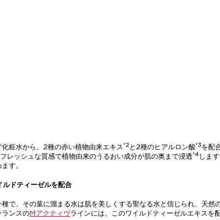
*2
*3
ず化粧水から。2種の赤い植物由来エキス
と2種のヒアルロン酸
を配
*4
フレッシュな質感で植物由来のうるおい成分が肌の奥まで浸透
します
めます。
イルドティーゼルを配合
一種で、その葉に溜まる水は肌を美しくする聖なる水と信じられ、天然
ラランスの
Mアクティヴ
ラインには、このワイルドティーゼルエキスを