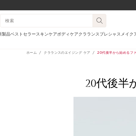
コンテンツへ移動
検索候補
フッターへ移動する。
新製品
ベストセラー
スキンケア
ボディケア
クラランスプレシャス
メイク
ホーム
クラランスのエイジング ケア
20代後半から始めるフ
20代後半