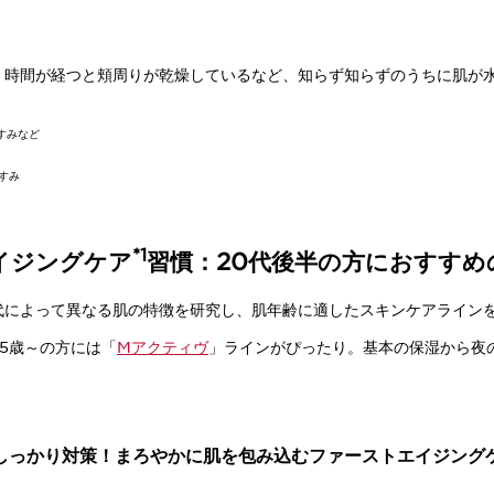
、時間が経つと頬周りが乾燥しているなど、知らず知らずのうちに肌が
すみなど
すみ
*1
イジングケア
習慣：20代後半の方におすすめ
代によって異なる肌の特徴を研究し、肌年齢に適したスキンケアライン
5歳～の方には「
Mアクティヴ
」ラインがぴったり。基本の保湿から夜
しっかり対策！まろやかに肌を包み込むファーストエイジング