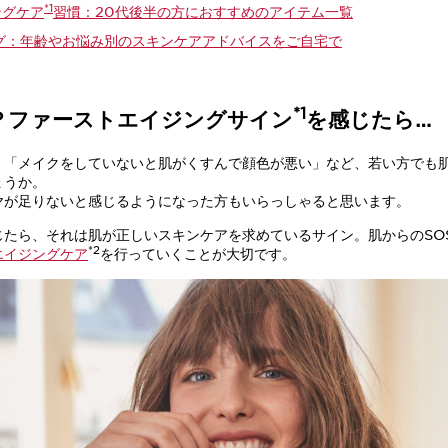
*1
ングケア
習慣：20代後半の方におすすめのアイテム一覧
グ：年齢やお悩み別のスキンケアアドバイスをご自宅で
*1
？ファーストエイジングサイン
を感じたら…
」「メイクをしていないと肌がくすんで顔色が悪い」など、若い方でも
ょうか。
ヤが足りないと感じるようになった方もいらっしゃると思います。
じたら、それは肌が正しいスキンケアを求めているサイン。肌からのSO
*2
エイジングケア
を行っていくことが大切です。