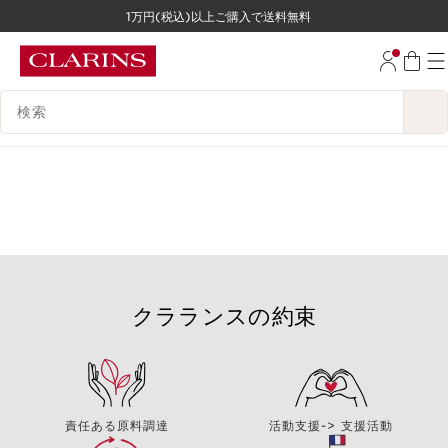
1万円(税込)以上ご購入で送料無料
コンテンツへ移動
フッターへ移動する。
検索候補
クラランスの約束
責任ある原料調達
活動支援-> 支援活動