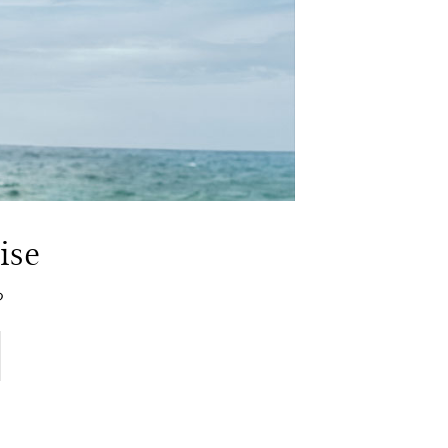
ise
る