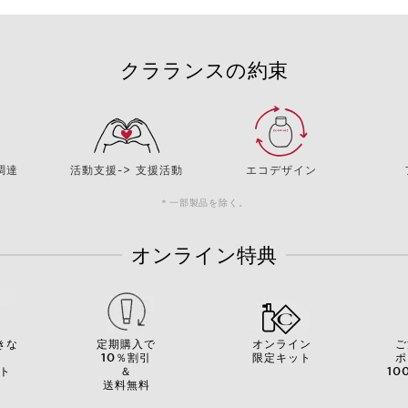
クラランスの約束
調達
活動支援-> 支援活動
エコデザイン
＊一部製品を除く。
オンライン特典
きな
定期購入で
オンライン
ご
を
10％割引
限定キット
ポ
ト
＆
10
送料無料