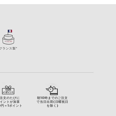
フランス製*
注文のたびに
朝10時までのご注文
イントが加算
で当日出荷(日曜祝日
0円＝1ポイント
を除く)