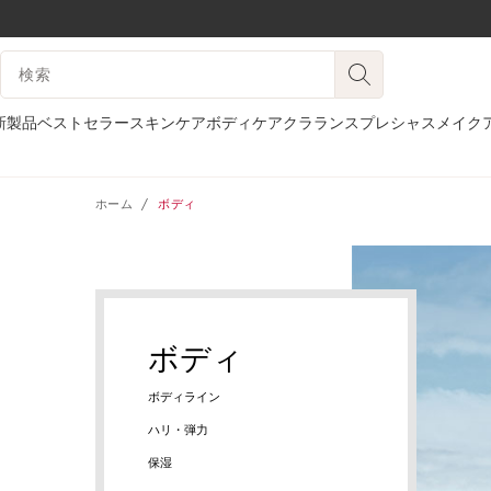
コンテンツへ移動
検索候補
フッターへ移動する。
新製品
ベストセラー
スキンケア
ボディケア
クラランスプレシャス
メイク
ホーム
ボディ
ボディ
ボディライン
ハリ・弾力
保湿