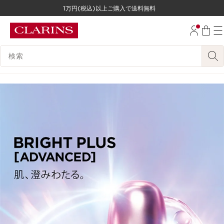
1万円(税込)以上ご購入で送料無料
コンテンツへ移動
フッターへ移動する。
検索候補