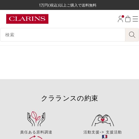
1万円(税込)以上ご購入で送料無料
コンテンツへ移動
フッターへ移動する。
検索候補
クラランスの約束
責任ある原料調達
活動支援-> 支援活動