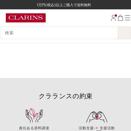
1万円(税込)以上ご購入で送料無料
コンテンツへ移動
フッターへ移動する。
検索候補
クラランスの約束
責任ある原料調達
活動支援-> 支援活動