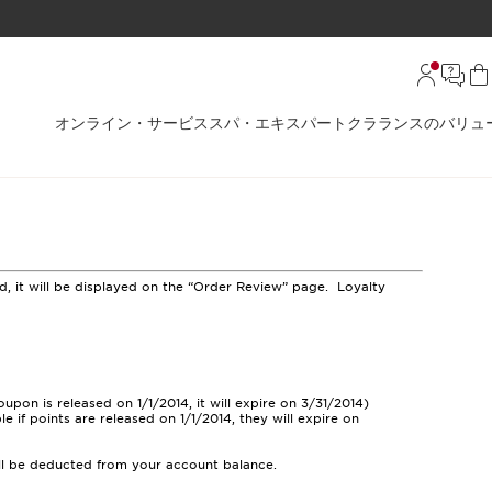
オンライン・サービス
スパ・エキスパート
クラランスのバリュ
d, it will be displayed on the “Order Review” page. Loyalty
pon is released on 1/1/2014, it will expire on 3/31/2014)
 if points are released on 1/1/2014, they will expire on
will be deducted from your account balance.