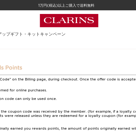
1万円(税込)以上ご購入で送料無料
アップ
ギフト・キット
キャンペーン
s Points
Code” on the Billing page, during checkout. Once the offer code is accepte
emed for online purchases.
pon code can only be used once.
 the coupon code was received by the member. (for example, if a loyalty cou
ts were released unless they are redeemed for a loyalty coupon (for example
ginally earned you rewards points, the amount of points originally earned 