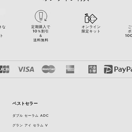
きな
定期購入で
オンライン
ご
を
10％割引
限定キット
ポ
ト
＆
10
送料無料
ベストセラー
ダブル セーラム ADC
グラン アイ セラム V