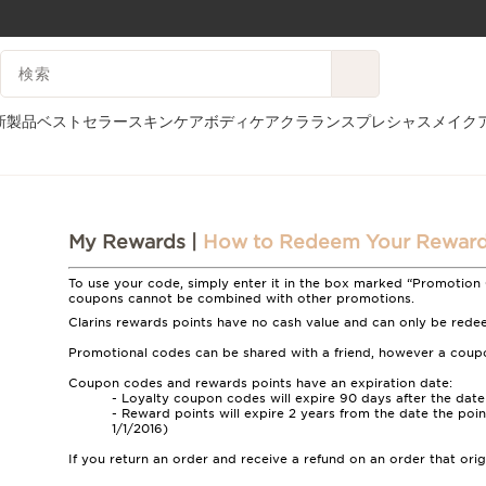
コンテンツへ移動
検索候補
フッターへ移動する。
新製品
ベストセラー
スキンケア
ボディケア
クラランスプレシャス
メイク
ホーム
How to Redeem Your Rewards Points
My Rewards |
How to Redeem Your Reward
To use your code, simply enter it in the box marked “Promotion 
coupons cannot be combined with other promotions.
Clarins rewards points have no cash value and can only be rede
Promotional codes can be shared with a friend, however a cou
Coupon codes and rewards points have an expiration date:
- Loyalty coupon codes will expire 90 days after the date
- Reward points will expire 2 years from the date the poin
1/1/2016)
If you return an order and receive a refund on an order that ori