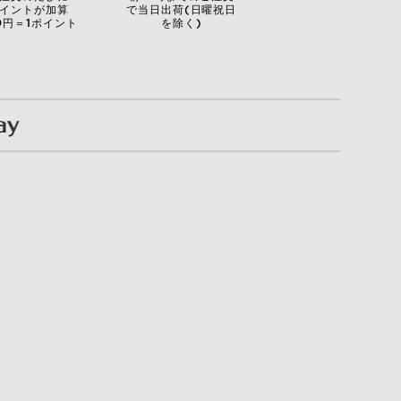
イントが加算
で当日出荷(日曜祝日
0円＝1ポイント
を除く)