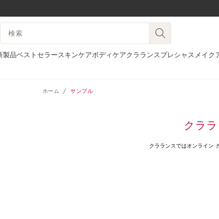
コンテンツへ移動
検索候補
フッターへ移動する。
新製品
ベストセラー
スキンケア
ボディケア
クラランスプレシャス
メイク
ホーム
サンプル
クララ
クラランスではオンライン 