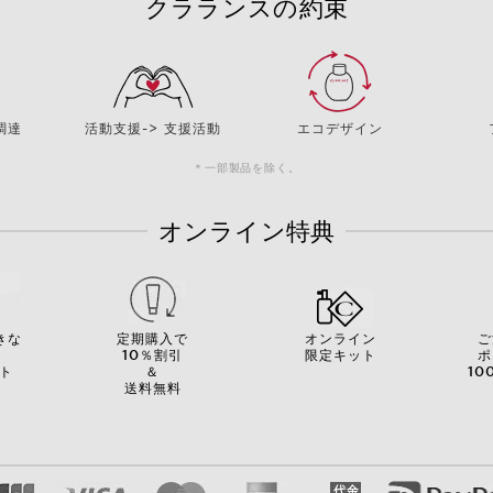
クラランスの約束
調達
活動支援-> 支援活動
エコデザイン
＊一部製品を除く。
オンライン特典
きな
定期購入で
オンライン
ご
を
10％割引
限定キット
ポ
ト
＆
10
送料無料