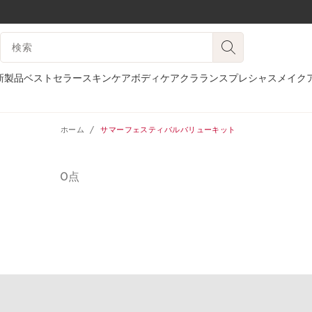
コンテンツへ移動
検索候補
フッターへ移動する。
新製品
ベストセラー
スキンケア
ボディケア
クラランスプレシャス
メイク
ホーム
サマーフェスティバルバリューキット
0点