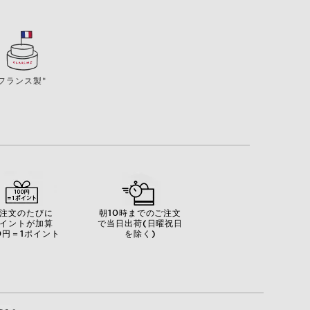
フランス製*
注文のたびに
朝10時までのご注文
イントが加算
で当日出荷(日曜祝日
0円＝1ポイント
を除く)