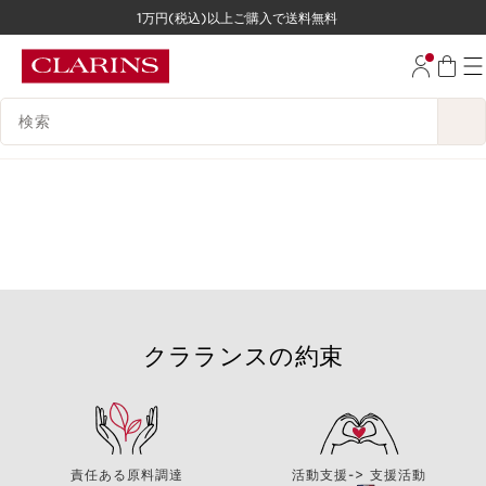
1万円(税込)以上ご購入で送料無料
コンテンツへ移動
フッターへ移動する。
検索候補
クラランスの約束
責任ある原料調達
活動支援-> 支援活動