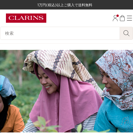
1万円(税込)以上ご購入で送料無料
コンテンツへ移動
フッターへ移動する。
検索候補