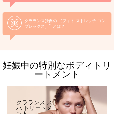
クラランス独自の
［フィト ストレッチ コン
*1
プレックス］
とは？
妊娠中の特別なボディトリ
ートメント
クラランス ス
パ トリートメ
ント