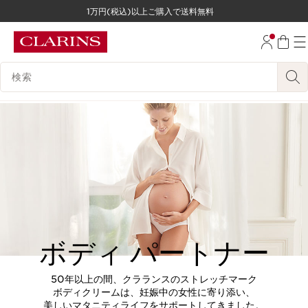
1万円(税込)以上ご購入で送料無料
コンテンツへ移動
フッターへ移動する。
検索候補
ボディ パートナー
50年以上の間、クラランスのストレッチマーク
ボディクリームは、妊娠中の女性に寄り添い、
美しいマタニティライフをサポートしてきました。