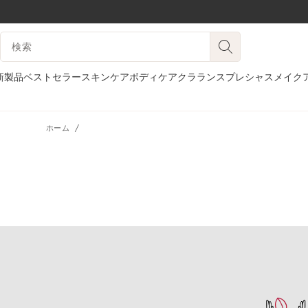
コンテンツへ移動
検索候補
フッターへ移動する。
新製品
ベストセラー
スキンケア
ボディケア
クラランスプレシャス
メイク
ホーム