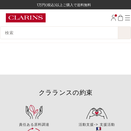
1万円(税込)以上ご購入で送料無料
コンテンツへ移動
フッターへ移動する。
検索候補
クラランスの約束
責任ある原料調達
活動支援-> 支援活動