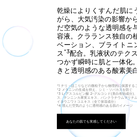
乾燥によりくすんだ肌に
がら、大気汚染の影響か
だ空気のような透明感を
容液。クラランス独自の
ベーション、ブライトニ
*3
ス
配合。乳液状のテク
つかず瞬時に肌と一体化
きと透明感のある酸素美
*1 チリ・ほこりなどの微粒子から物理的に保護する
*2 メラニンの生成を抑え、シミ・ソバカスを防ぐ
*3 L-アスコルビン酸 2-グルコシド(美白有効成
ス、テンニンカ果実エキス、パンクラチウムマリチ
イヨウニワトコエキス（全て保湿成分）
*4 澄んだ空気のように透明感のある肌のイメージ
あなたの肌でも実感してください