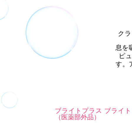
クラ
息を
ピ
す。
ブライトプラス ブライト
（医薬部外品）