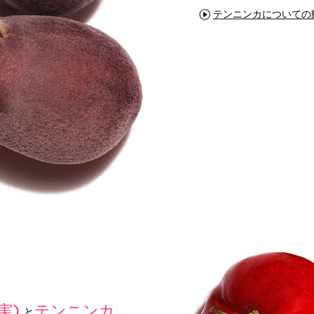
テンニンカについての
実)
テンニンカ
と