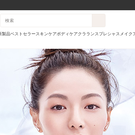
コンテンツへ移動
検索候補
フッターへ移動する。
新製品
ベストセラー
スキンケア
ボディケア
クラランスプレシャス
メイク