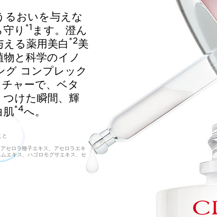
うるおいを与えな
*1
ら守り
ます。澄ん
*2
与える薬用美白
美
植物と科学のイノ
ング コンプレック
スチャーで、ベタ
。つけた瞬間、輝
*4
白肌
へ。
こと
分)、アセロラ種子エキス、アセロラエキ
ムムエキス、ハゴロモグサエキス、セ