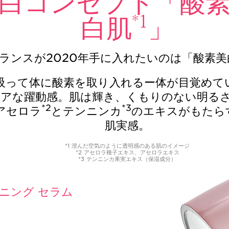
白コンセプト「酸
*1
白肌
」
ランスが2020年手に入れたいのは「酸素美
吸って体に酸素を取り入れるー体が目覚めて
ュアな躍動感。肌は輝き、くもりのない明る
*2
*3
アセロラ
とテンニンカ
のエキスがもたら
肌実感。
*1 澄んだ空気のように透明感のある肌のイメージ
*2 アセロラ種子エキス、アセロラエキス
*3 テンニンカ果実エキス（保湿成分）
ニング セラム