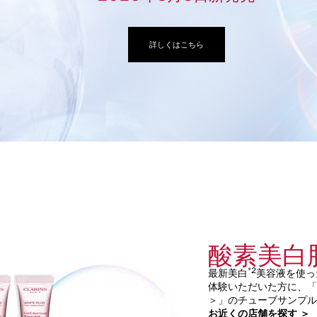
詳しくはこちら
酸素美白
*2
最新美白
美容液を使っ
体験いただいた方に、「
＞」のチューブサンプ
お近くの店舗を探す ＞