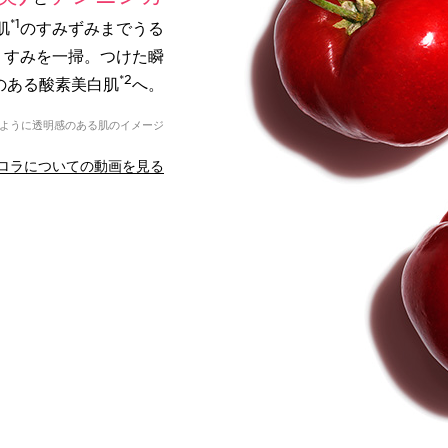
*1
肌
のすみずみまでうる
くすみを一掃。つけた瞬
*2
のある酸素美白肌
へ。
空気のように透明感のある肌のイメージ
ロラについての動画を見る