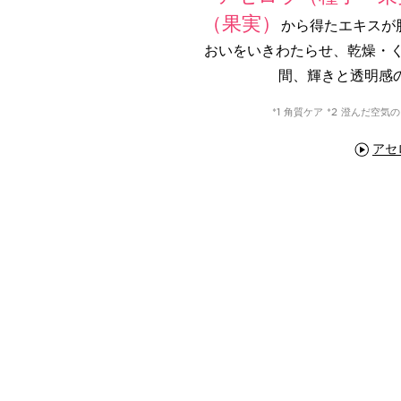
（果実）
から得たエキスが
おいをいきわたらせ、乾燥・
間、輝きと透明感
*1 角質ケア *2 澄んだ
アセ