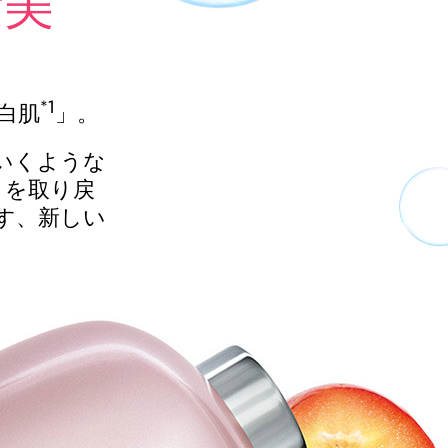
素美
*1
白肌
」。
いくような
さを取り戻
す、新しい