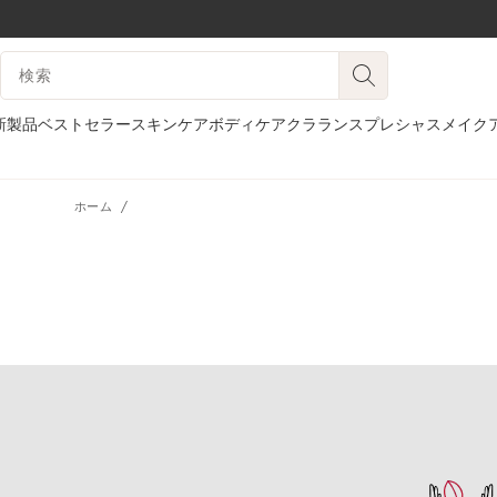
コンテンツへ移動
検索候補
フッターへ移動する。
新製品
ベストセラー
スキンケア
ボディケア
クラランスプレシャス
メイク
ホーム