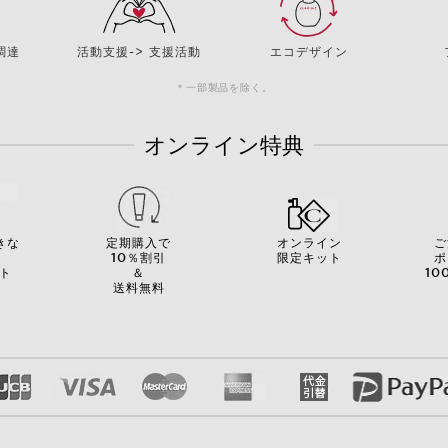
調達
活動支援-> 支援活動
エコデザイン
＊一部製品を除く。
オンライン特典
きな
定期購入で
オンライン
ご
を
10％割引
限定キット
ポ
ト
＆
10
送料無料