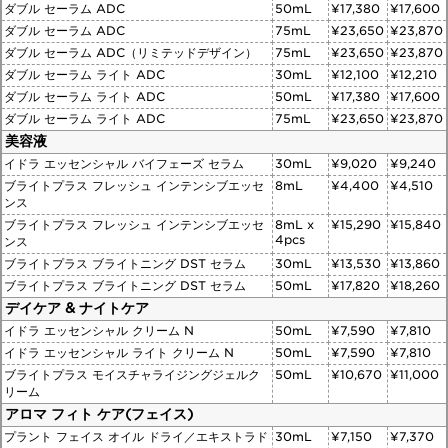
ダブル セーラム ADC
50mL
¥17,380
¥17,600
ダブル セーラム ADC
75mL
¥23,650
¥23,870
ダブル セーラム ADC（リミテッドデザイン）
75mL
¥23,650
¥23,870
ダブル セーラム ライト ADC
30mL
¥12,100
¥12,210
ダブル セーラム ライト ADC
50mL
¥17,380
¥17,600
ダブル セーラム ライト ADC
75mL
¥23,650
¥23,870
美容液
イドラ エッセンシャル バイフェーズ セラム
30mL
¥9,020
¥9,240
ブライトプラス フレッシュ インテンシブエッセ
8mL
¥4,400
¥4,510
ンス
ブライトプラス フレッシュ インテンシブエッセ
8mL x
¥15,290
¥15,840
4pcs
ンス
ブライトプラス ブライトニング DST セラム
30mL
¥13,530
¥13,860
ブライトプラス ブライトニング DST セラム
50mL
¥17,820
¥18,260
デイケア & ナイトケア
イドラ エッセンシャル クリーム N
50mL
¥7,590
¥7,810
イドラ エッセンシャル ライト クリーム N
50mL
¥7,590
¥7,810
ブライトプラス モイスチャライジングジェルク
50mL
¥10,670
¥11,000
リーム
アロマ フィト ケア(フェイス)
プラント フェイス オイル ドライ／エキストラド
30mL
¥7,150
¥7,370