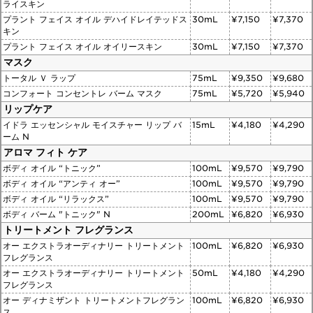
ライスキン
プラント フェイス オイル デハイドレイテッドス
30mL
¥7,150
¥7,370
キン
プラント フェイス オイル オイリースキン
30mL
¥7,150
¥7,370
マスク
トータル Ｖ ラップ
75mL
¥9,350
¥9,680
コンフォート コンセントレ バーム マスク
75mL
¥5,720
¥5,940
リップケア
イドラ エッセンシャル モイスチャー リップ バ
15mL
¥4,180
¥4,290
ーム N
アロマ フィト ケア
ボディ オイル “トニック”
100mL
¥9,570
¥9,790
ボディ オイル “アンティ オー”
100mL
¥9,570
¥9,790
ボディ オイル “リラックス”
100mL
¥9,570
¥9,790
ボディ バーム "トニック" N
200mL
¥6,820
¥6,930
トリートメント フレグランス
オー エクストラオーディナリー トリートメント
100mL
¥6,820
¥6,930
フレグランス
オー エクストラオーディナリー トリートメント
50mL
¥4,180
¥4,290
フレグランス
オー ディナミザント トリートメントフレグラン
100mL
¥6,820
¥6,930
ス