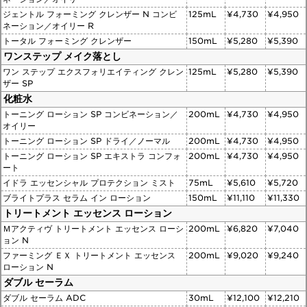
ジェントル フォーミング クレンザー N コンビ
125mL
¥4,730
¥4,950
ネーション／オイリー R
トータル フォーミング クレンザー
150mL
¥5,280
¥5,390
ワンステップ メイク落とし
ワン ステップ エクスフォリエイティング クレン
125mL
¥5,280
¥5,390
ザー SP
化粧水
トーニング ローション SP コンビネーション／
200mL
¥4,730
¥4,950
オイリー
トーニング ローション SP ドライ／ノーマル
200mL
¥4,730
¥4,950
トーニング ローション SP エキストラ コンフォ
200mL
¥4,730
¥4,950
ート
イドラ エッセンシャル プロテクション ミスト
75mL
¥5,610
¥5,720
ブライトプラス セラム イン ローション
150mL
¥11,110
¥11,330
トリートメント エッセンス ローション
Ｍアクティヴ トリートメント エッセンス ローシ
200mL
¥6,820
¥7,040
ョン N
ファーミング ＥＸ トリートメント エッセンス
200mL
¥9,020
¥9,240
ローション N
ダブル セーラム
ダブル セーラム ADC
30mL
¥12,100
¥12,210