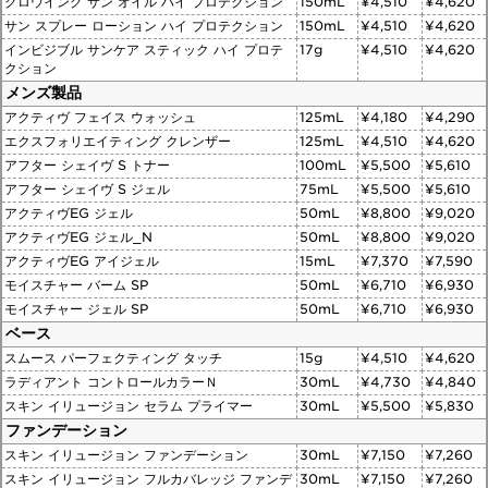
グロウイング サン オイル ハイ プロテクション
150mL
¥4,510
¥4,620
サン スプレー ローション ハイ プロテクション
150mL
¥4,510
¥4,620
インビジブル サンケア スティック ハイ プロテ
17g
¥4,510
¥4,620
クション
メンズ製品
アクティヴ フェイス ウォッシュ
125mL
¥4,180
¥4,290
エクスフォリエイティング クレンザー
125mL
¥4,510
¥4,620
アフター シェイヴ S トナー
100mL
¥5,500
¥5,610
アフター シェイヴ S ジェル
75mL
¥5,500
¥5,610
アクティヴEG ジェル
50mL
¥8,800
¥9,020
アクティヴEG ジェル_N
50mL
¥8,800
¥9,020
アクティヴEG アイジェル
15mL
¥7,370
¥7,590
モイスチャー バーム SP
50mL
¥6,710
¥6,930
モイスチャー ジェル SP
50mL
¥6,710
¥6,930
ベース
スムース パーフェクティング タッチ
15g
¥4,510
¥4,620
ラディアント コントロールカラーＮ
30mL
¥4,730
¥4,840
スキン イリュージョン セラム プライマー
30mL
¥5,500
¥5,830
ファンデーション
スキン イリュージョン ファンデーション
30mL
¥7,150
¥7,260
スキン イリュージョン フルカバレッジ ファンデ
30mL
¥7,150
¥7,260