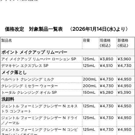
価格改定 対象製品一覧表 〈2026年1月14日(水)より〉
製品名
容量
現価格
新価格
(税込)
(税込)
ポイント メイクアップ リムーバー
アイ メイクアップ リムーバー ローション SP
125mL
¥3,850
¥3,960
デマキヤン エクスプレス SP
125mL
¥4,510
¥4,730
メイク落とし
ベルベット クレンジング ミルク
200mL
¥4,730
¥4,950
クレンジング ミセラー ウォーター
200mL
¥4,730
¥4,950
トータル クレンジング オイル SP
150mL
¥5,280
¥5,390
洗顔料
ジェントル フォーミング クレンザー N エキス
125mL
¥4,730
¥4,950
トラ コンフォート
ジェントル フォーミング クレンザー N ドライ
125mL
¥4,730
¥4,950
／ノーマル
ジェントル フォーミング クレンザー N コンビ
125mL
¥4,730
¥4,950
ネーション／オイリー