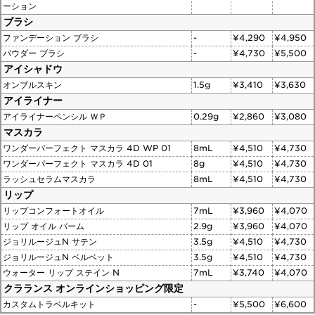
ーション
ブラシ
ファンデーション ブラシ
-
¥4,290
¥4,950
パウダー ブラシ
-
¥4,730
¥5,500
アイシャドウ
オンブルスキン
1.5g
¥3,410
¥3,630
アイライナー
アイライナーペンシル ＷＰ
0.29g
¥2,860
¥3,080
マスカラ
ワンダーパーフェクト マスカラ 4D WP 01
8mL
¥4,510
¥4,730
ワンダーパーフェクト マスカラ 4D 01
8g
¥4,510
¥4,730
ラッシュセラムマスカラ
8mL
¥4,510
¥4,730
リップ
リップコンフォートオイル
7mL
¥3,960
¥4,070
リップ オイル バーム
2.9g
¥3,960
¥4,070
ジョリルージュN サテン
3.5g
¥4,510
¥4,730
ジョリルージュN ベルベット
3.5g
¥4,510
¥4,730
ウォーター リップ ステイン N
7mL
¥3,740
¥4,070
クラランス オンラインショッピング限定
カスタムトラベルキット
-
¥5,500
¥6,600