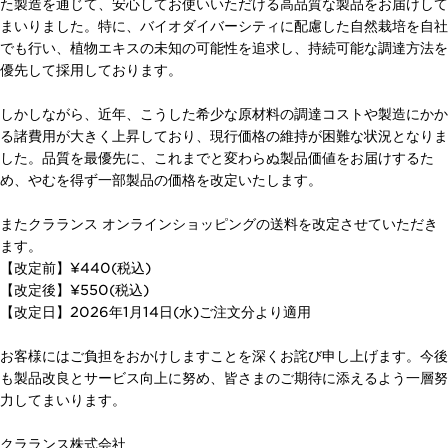
た製造を通じて、安心してお使いいただける高品質な製品をお届けして
まいりました。特に、バイオダイバーシティに配慮した自然栽培を自社
でも行い、植物エキスの未知の可能性を追求し、持続可能な調達方法を
優先して採用しております。
しかしながら、近年、こうした希少な原材料の調達コストや製造にかか
る諸費用が大きく上昇しており、現行価格の維持が困難な状況となりま
した。品質を最優先に、これまでと変わらぬ製品価値をお届けするた
め、やむを得ず一部製品の価格を改定いたします。
またクラランス オンラインショッピングの送料を改定させていただき
ます。
【改定前】¥440(税込)
【改定後】¥550(税込)
【改定日】2026年1月14日(水)ご注文分より適用
お客様にはご負担をおかけしますことを深くお詫び申し上げます。今後
も製品改良とサービス向上に努め、皆さまのご期待に添えるよう一層努
力してまいります。
クラランス株式会社