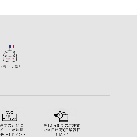
フランス製*
注文のたびに
朝10時までのご注文
イントが加算
で当日出荷(日曜祝日
0円＝1ポイント
を除く)