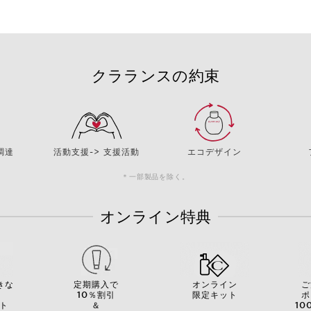
クラランスの約束
調達
活動支援-> 支援活動
エコデザイン
＊一部製品を除く。
オンライン特典
きな
定期購入で
オンライン
ご
を
10％割引
限定キット
ポ
ト
＆
10