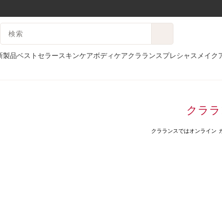
コンテンツへ移動
検索候補
フッターへ移動する。
新製品
ベストセラー
スキンケア
ボディケア
クラランスプレシャス
メイク
ホーム
サンプル
クララ
クラランスではオンライン 