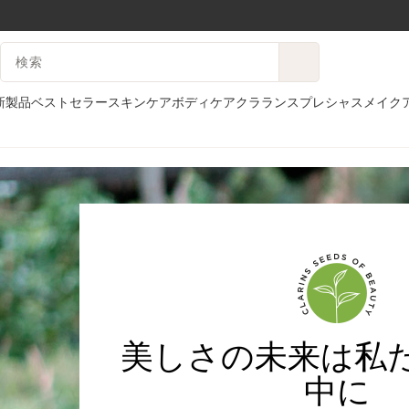
コンテンツへ移動
検索候補
フッターへ移動する。
新製品
ベストセラー
スキンケア
ボディケア
クラランスプレシャス
メイク
美しさの未来は私
中に