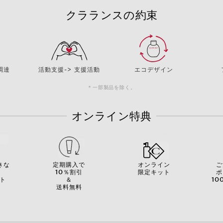
クラランスの約束
調達
活動支援-> 支援活動
エコデザイン
＊一部製品を除く。
オンライン特典
きな
定期購入で
オンライン
ご
を
10％割引
限定キット
ポ
ト
＆
10
送料無料