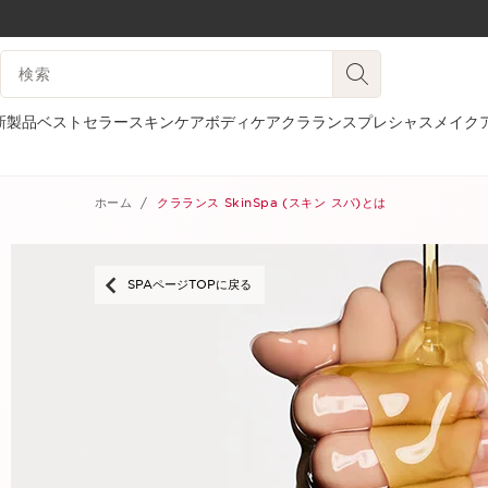
コンテンツへ移動
検索候補
フッターへ移動する。
新製品
ベストセラー
スキンケア
ボディケア
クラランスプレシャス
メイク
ホーム
クラランス SkinSpa (スキン スパ)とは
SPAページTOPに戻る